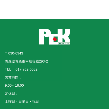
■個人情報の管理
当社は、お客さまの個人情報を正確かつ最新の状態に保
ち、個人情報への不正アクセス・紛失・破損・改ざん・漏
洩などを防止するため、セキュリティシステムの維持・管
理体制の整備・社員教育の徹底等の必要な措置を講じ、安
全対策を実施し個人情報の厳重な管理を行ないます。
〒030-0943
■個人情報の利用目的
青森県青森市幸畑谷脇293-2
本ウェブサイトでは、お客様からのお問い合わせ時に、お
TEL：
017-762-0032
名前、e-mailアドレス、電話番号等の個人情報をご登録い
営業時間：
ただく場合がございますが、これらの個人情報はご提供い
9:00～18:00
ただく際の目的以外では利用いたしません。 お客さまか
定休日：
らお預かりした個人情報は、当社からのご連絡や業務のご
案内やご質問に対する回答として、電子メールや資料のご
土曜日・日曜日・祝日
送付に利用いたします。